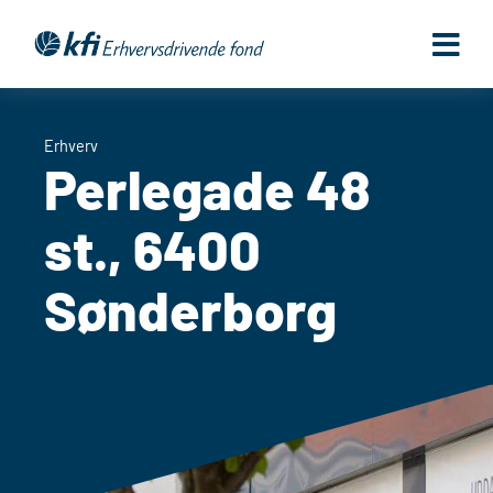
Gå
til
indholdet
Erhverv
Perlegade 48
st., 6400
Sønderborg