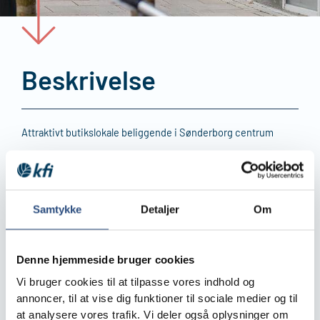
Beskrivelse
Attraktivt butikslokale beliggende i Sønderborg centrum
Med stor glas facade ud mod Perlegade er man sikret god
synlighed for de mange handlende på gaden.
Fra gaden kommer man direkte ind ind i lejemålet som består
Samtykke
Detaljer
Om
af 361 m² fordelt på et stort butikslokale, kontor, mellemgang
samt adgang til fælleskantine. Butikslokalet er nemt at
indrette i flere afdelinger/sektioner. Kontoret er beliggende
Denne hjemmeside bruger cookies
bagerst i bygningen ud mod gang arealet, hvorfra der
ligeledes er adgang til bagtrappe.
Vi bruger cookies til at tilpasse vores indhold og
annoncer, til at vise dig funktioner til sociale medier og til
Den centrale beliggenhed betyder, at kunder og personale har
at analysere vores trafik. Vi deler også oplysninger om
nemt ved at komme frem. Både banegården og ru­te­bil­sta­tio­