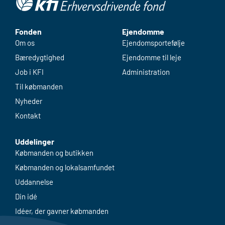
Fonden
Ejendomme
Om os
Ejendomsportefølje
Bæredygtighed
Ejendomme til leje
Job i KFI
Administration
Til købmanden
Nyheder
Kontakt
Uddelinger
Købmanden og butikken
Købmanden og lokalsamfundet
Uddannelse
Din idé
Idéer, der gavner købmanden