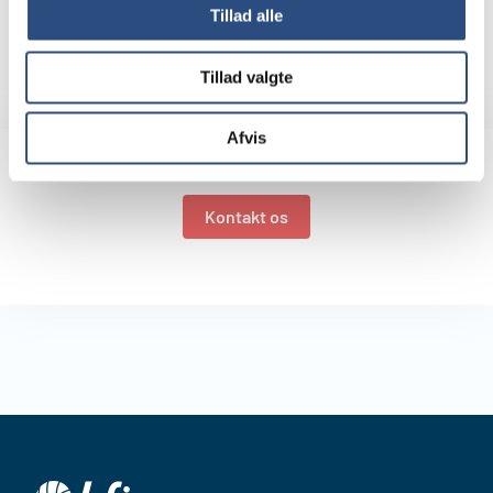
Tillad alle
Henvendelser omkring leje
af ejendomme kan ske til
Tillad valgte
Erhvervsudlejning tlf:
+45 39 18 26 00
Afvis
Kontakt os