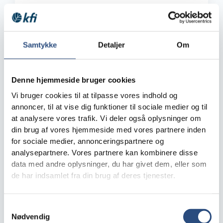
Postnummer
(påkrævet)
*
Samtykke
Detaljer
Om
Tlf. *
Denne hjemmeside bruger cookies
By *
Vi bruger cookies til at tilpasse vores indhold og
annoncer, til at vise dig funktioner til sociale medier og til
Tlf.
(påkrævet)
*
at analysere vores trafik. Vi deler også oplysninger om
din brug af vores hjemmeside med vores partnere inden
for sociale medier, annonceringspartnere og
analysepartnere. Vores partnere kan kombinere disse
By
(påkrævet)
*
data med andre oplysninger, du har givet dem, eller som
de har indsamlet fra din brug af deres tjenester.
Kædenavn *
Samtykkevalg
Nødvendig
Kæde
MENY
(påkrævet)
*