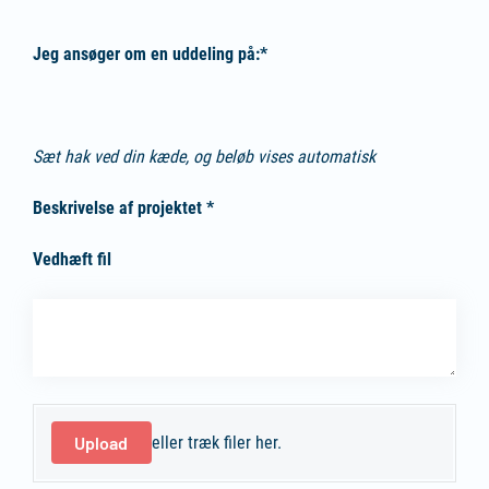
Jeg ansøger om en uddeling på:*
Belob
Sæt hak ved din kæde, og beløb vises automatisk
Beskrivelse af projektet *
Vedhæft fil
Beskrivelse af projektet
(påkrævet)
*
Vedhæft fil
Upload
eller træk filer her.