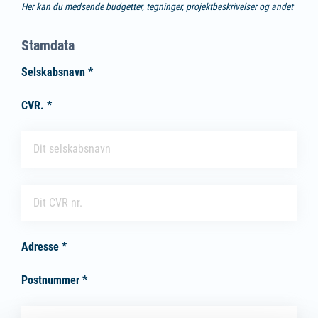
Her kan du medsende budgetter, tegninger, projektbeskrivelser og andet
Stamdata
Selskabsnavn *
CVR. *
Selskabsnavn
(påkrævet)
*
CVR.
(påkrævet)
*
Adresse *
Postnummer *
Adresse
(påkrævet)
*