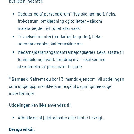
butikken indenfor:
Opdatering af personalerum* (fysiske rammer), f.eks.
frokostrum, omklædning og toiletter – såsom
malerarbejde, nyt toilet eller vask
Trivselselementer (medarbejdergoder), f.eks.
udendørsmøbler, kaffemaskine mv.
Medarbejderarrangement (arbejdsglæde), f.eks. støtte til
teambuilding event, foredrag mv. – skal komme
størstedelen af personalet til gode
* Bemærk! Såfremt du bor i 3. mands ejendom, vil uddelingen
som udgangspunkt ikke kunne gå til bygningsmæssige
investeringer.
Uddelingen kan
ikke
anvendes til:
Afholdelse af julefrokoster eller fester i øvrigt.
Øvrige vilkår: