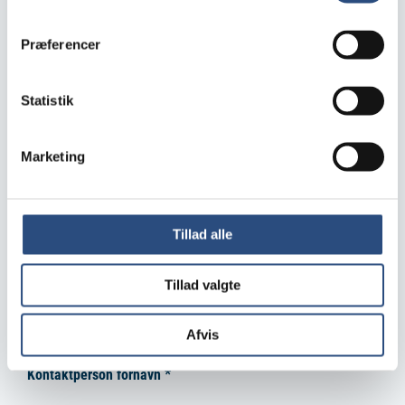
SPAR
Præferencer
Min Købmand
Statistik
Butikkens adresse
Marketing
Årlig omsætning ex. moms *
Tillad alle
Butikkens adresse
Tillad valgte
Omsætning
(påkrævet)
*
Afvis
Kontaktperson fornavn *