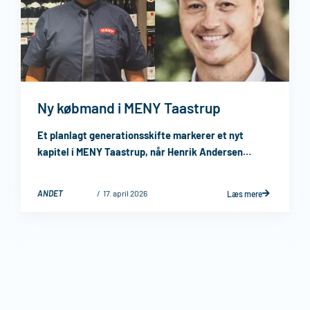
Ny købmand i MENY Taastrup
Et planlagt generationsskifte markerer et nyt
kapitel i MENY Taastrup, når Henrik Andersen
takker af, og Brian Rosenstand overtager som ny
købmand pr. ...
ANDET
17. april 2026
Læs mere