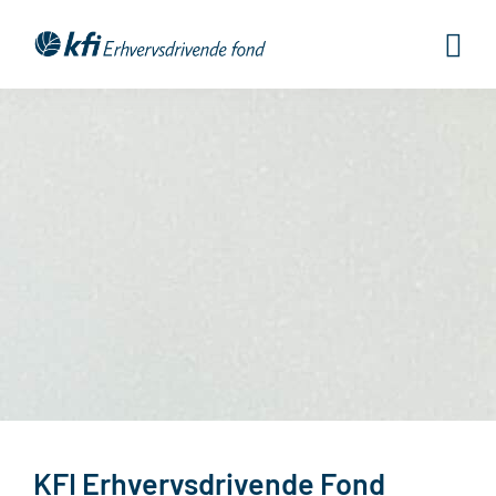
Gå
til
indholdet
KFI Erhvervsdrivende Fond