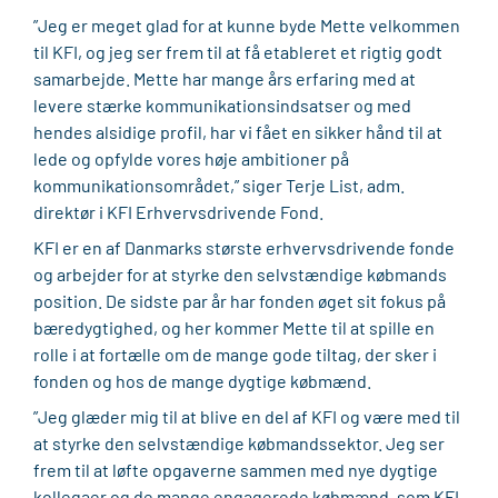
”Jeg er meget glad for at kunne byde Mette velkommen
til KFI, og jeg ser frem til at få etableret et rigtig godt
samarbejde. Mette har mange års erfaring med at
levere stærke kommunikationsindsatser og med
hendes alsidige profil, har vi fået en sikker hånd til at
lede og opfylde vores høje ambitioner på
kommunikationsområdet,” siger Terje List, adm.
direktør i KFI Erhvervsdrivende Fond.
KFI er en af Danmarks største erhvervsdrivende fonde
og arbejder for at styrke den selvstændige købmands
position. De sidste par år har fonden øget sit fokus på
bæredygtighed, og her kommer Mette til at spille en
rolle i at fortælle om de mange gode tiltag, der sker i
fonden og hos de mange dygtige købmænd.
”Jeg glæder mig til at blive en del af KFI og være med til
at styrke den selvstændige købmandssektor. Jeg ser
frem til at løfte opgaverne sammen med nye dygtige
kollegaer og de mange engagerede købmænd, som KFI