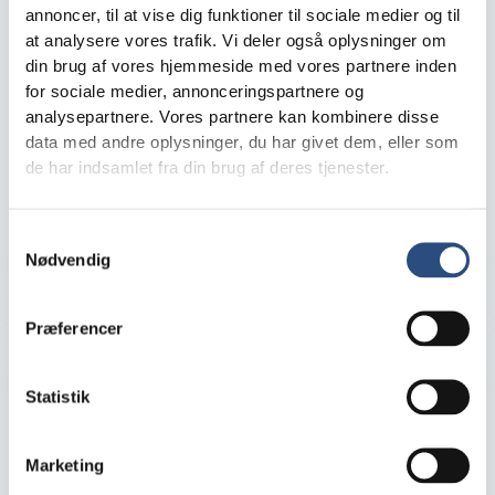
annoncer, til at vise dig funktioner til sociale medier og til
at analysere vores trafik. Vi deler også oplysninger om
din brug af vores hjemmeside med vores partnere inden
for sociale medier, annonceringspartnere og
analysepartnere. Vores partnere kan kombinere disse
KFI LAB igangsætter pilotprojekt
data med andre oplysninger, du har givet dem, eller som
de har indsamlet fra din brug af deres tjenester.
Siden vi lancerede KFI LAB og senere udvalgte de
første løsninger til videre dialog, har vi arbejdet på
næste skridt – at teste ...
Samtykkevalg
Nødvendig
KFI LAB
4. juni 2026
Læs mere
Præferencer
Statistik
Marketing