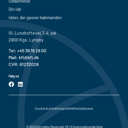
Uddannelse
Din idé
Idéer, der gavner købmanden
Gl. Lundtoftevej 7, 4. sal
2800 Kgs. Lyngby
Tel: +
45 39 18 26 00
Mail:
kfi@kfi.dk
CVR: 61232028
Følg os
F
L
a
i
c
n
e
k
b
e
o
d
Cookie & privatlivspolitik
Whistleblower
o
i
k
n
© 2023 All rights Reserved. KFI Erhvervsdrivende fond