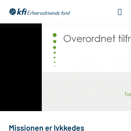
Gå
til
indholdet
Missionen er lykkedes