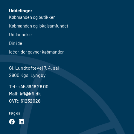
Uddelinger
Købmanden og butikken
Købmanden og lokalsamfundet
Uddannelse
Din idé
Idéer, der gavner købmanden
Gl. Lundtoftevej 7, 4. sal
2800 Kgs. Lyngby
Tel: +
45 39 18 26 00
Mail:
kfi@kfi.dk
CVR: 61232028
Følg os
F
L
a
i
c
n