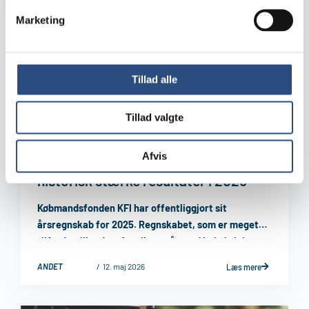
Marketing
Tillad alle
Tillad valgte
Afvis
KFI Erhvervsdrivende Fond leverer
historisk stærke resultater i 2025
Købmandsfonden KFI har offentliggjort sit
årsregnskab for 2025. Regnskabet, som er meget
tilfredsstillende, afspejler et år med høj aktivitet og
et konsekvent fokus ...
ANDET
12. maj 2026
Læs mere