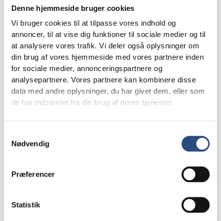
Denne hjemmeside bruger cookies
Vi bruger cookies til at tilpasse vores indhold og
annoncer, til at vise dig funktioner til sociale medier og til
at analysere vores trafik. Vi deler også oplysninger om
din brug af vores hjemmeside med vores partnere inden
for sociale medier, annonceringspartnere og
analysepartnere. Vores partnere kan kombinere disse
data med andre oplysninger, du har givet dem, eller som
de har indsamlet fra din brug af deres tjenester.
KFI LAB igangsætter pilotprojekt
Siden vi lancerede KFI LAB og senere udvalgte de
Samtykkevalg
Nødvendig
første løsninger til videre dialog, har vi arbejdet på
næste skridt – at teste ...
Præferencer
KFI LAB
4. juni 2026
Læs mere
Statistik