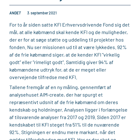
ANDET
3. september 2021
For to år siden satte KFI Erhvervsdrivende Fond sig det
mål, at alle købmænd skal kende KFI og de muligheder,
der er for at søge støtte og uddeling til projekter hos
fonden. Nu ser missionen ud til at være lykkedes. 92%
af de frie købmænd siger, at de kender KFI ”virkelig
godt” eller ”rimeligt godt”. Samtidig giver 94% af
købmændene udtryk for, at de er meget eller
overvejende tilfredse med KFI.
Tallene fremgår af en ny måling, gennemført af
analysehuset AIM-create, der har spurgt et
repræsentivt udsnit af de frie købmænd om deres
kendskab og holdninger. Analysen ligger i forlængelse
af tilsvarende analyser fra 2017 og 2019. Siden 2017 er
kendskabet til KFI steget fra 51% til de nuværende
92%. Stigningen er endnu mere markant, når det
gælder tilfredsheden med KFI. Her er der sket en