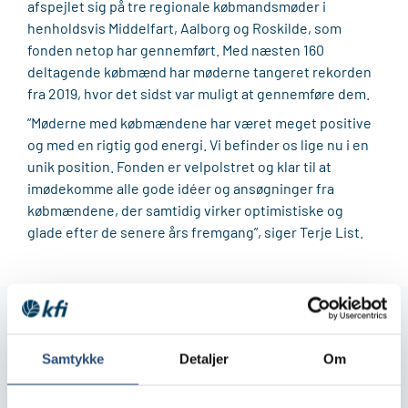
afspejlet sig på tre regionale købmandsmøder i
henholdsvis Middelfart, Aalborg og Roskilde, som
fonden netop har gennemført. Med næsten 160
deltagende købmænd har møderne tangeret rekorden
fra 2019, hvor det sidst var muligt at gennemføre dem.
”Møderne med købmændene har været meget positive
og med en rigtig god energi. Vi befinder os lige nu i en
unik position. Fonden er velpolstret og klar til at
imødekomme alle gode idéer og ansøgninger fra
købmændene, der samtidig virker optimistiske og
glade efter de senere års fremgang”, siger Terje List.
Flere nyheder fra KFI
Samtykke
Detaljer
Om