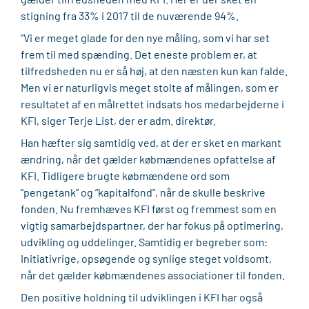
stigning fra 33% i 2017 til de nuværende 94%.
”Vi er meget glade for den nye måling, som vi har set
frem til med spænding. Det eneste problem er, at
tilfredsheden nu er så høj, at den næsten kun kan falde.
Men vi er naturligvis meget stolte af målingen, som er
resultatet af en målrettet indsats hos medarbejderne i
KFI, siger Terje List, der er adm. direktør.
Han hæfter sig samtidig ved, at der er sket en markant
ændring, når det gælder købmændenes opfattelse af
KFI. Tidligere brugte købmændene ord som
”pengetank” og ”kapitalfond”, når de skulle beskrive
fonden. Nu fremhæves KFI først og fremmest som en
vigtig samarbejdspartner, der har fokus på optimering,
udvikling og uddelinger. Samtidig er begreber som:
Initiativrige, opsøgende og synlige steget voldsomt,
når det gælder købmændenes associationer til fonden.
Den positive holdning til udviklingen i KFI har også