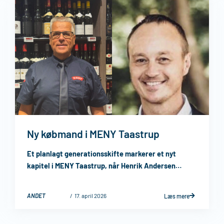
Ny købmand i MENY Taastrup
Et planlagt generationsskifte markerer et nyt
kapitel i MENY Taastrup, når Henrik Andersen
takker af, og Brian Rosenstand overtager som ny
købmand pr. ...
ANDET
17. april 2026
Læs mere