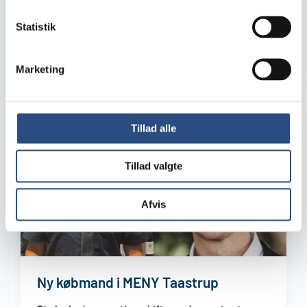
årsregnskab for 2025. Regnskabet, som er meget
Statistik
tilfredsstillende, afspejler et år med høj aktivitet og
et konsekvent fokus ...
ANDET
12. maj 2026
Læs mere
Marketing
Tillad alle
Tillad valgte
Afvis
Ny købmand i MENY Taastrup