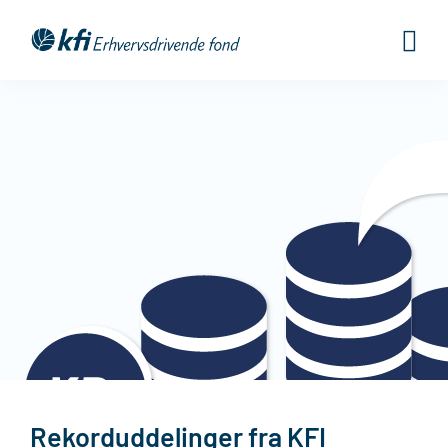
Gå
til
indholdet
Rekorduddelinger fra KFI