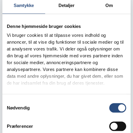
næste skridt – at teste ...
Samtykke
Detaljer
Om
KFI LAB
4. juni 2026
Læs mere
Denne hjemmeside bruger cookies
Vi bruger cookies til at tilpasse vores indhold og
annoncer, til at vise dig funktioner til sociale medier og til
at analysere vores trafik. Vi deler også oplysninger om
din brug af vores hjemmeside med vores partnere inden
for sociale medier, annonceringspartnere og
analysepartnere. Vores partnere kan kombinere disse
data med andre oplysninger, du har givet dem, eller som
de har indsamlet fra din brug af deres tjenester.
Samtykkevalg
Nødvendig
KFI Erhvervsdrivende Fond leverer
historisk stærke resultater i 2025
Præferencer
Købmandsfonden KFI har offentliggjort sit