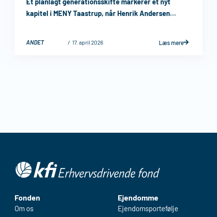
Et planlagt generationsskifte markerer et nyt
kapitel i MENY Taastrup, når Henrik Andersen
takker af, og Brian Rosenstand overtager som ny
købmand pr. ...
ANDET
17. april 2026
Læs mere
Fonden
Ejendomme
Om os
Ejendomsportefølje