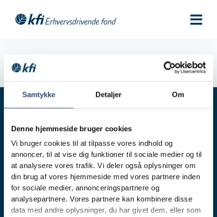
Gå
til
indholdet
Samtykke
Detaljer
Om
Denne hjemmeside bruger cookies
Vi bruger cookies til at tilpasse vores indhold og
Fonden
Ejendomme
annoncer, til at vise dig funktioner til sociale medier og til
Om os
Ejendomsportefølje
at analysere vores trafik. Vi deler også oplysninger om
Bæredygtighed
Ejendomme til leje
din brug af vores hjemmeside med vores partnere inden
for sociale medier, annonceringspartnere og
Job i KFI
Administration
analysepartnere. Vores partnere kan kombinere disse
Til købmanden
data med andre oplysninger, du har givet dem, eller som