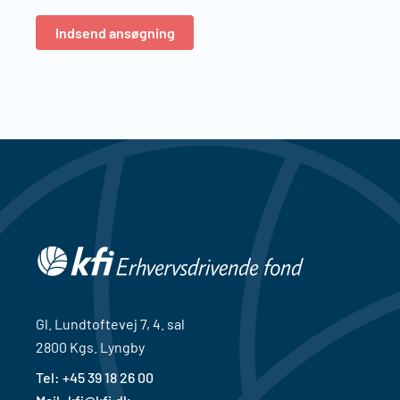
Indsend ansøgning
Gl. Lundtoftevej 7, 4. sal
2800 Kgs. Lyngby
Tel: +
45 39 18 26 00