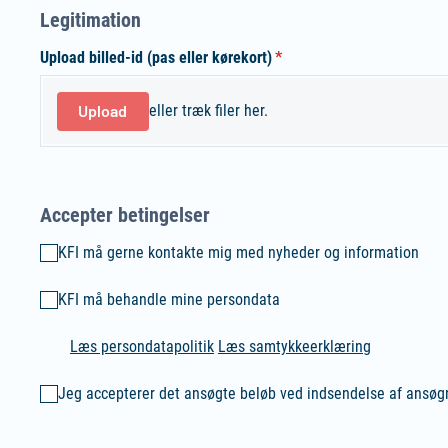
Legitimation
Upload billed-id (pas eller kørekort)
(påkrævet)
*
Upload
eller træk filer her.
Accepter betingelser
KFI må gerne kontakte mig med nyheder og information
KFI må gerne kontakte mig med nyheder og information
KFI må behandle mine persondata
KFI må behandle mine persondata
Læs persondatapolitik
Læs samtykkeerklæring
Jeg accepterer det ansøgte beløb ved indsendelse af ansøgn
Jeg accepterer det ansøgte beløb ved indsendelse af ansø