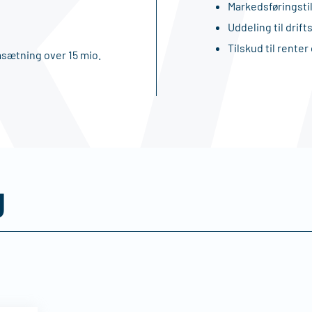
Markedsføringstil
Uddeling til drif
Tilskud til renter
ætning over 15 mio.
g