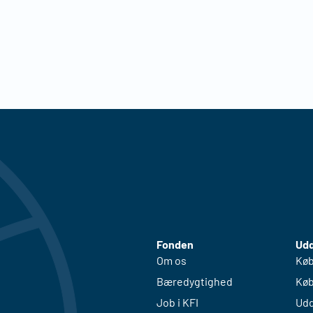
Fonden
Udd
Om os
Køb
Bæredygtighed
Køb
Job i KFI
Udd