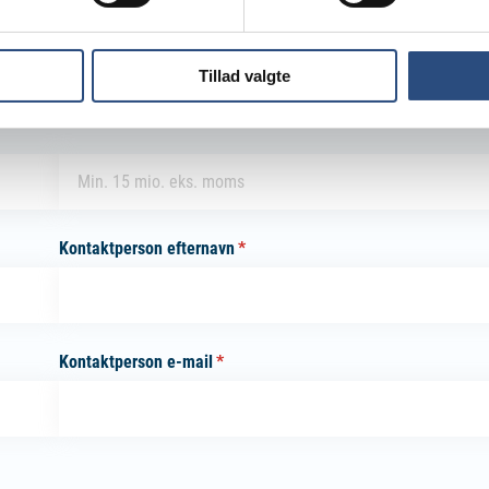
Tillad valgte
Årlig omsætning ex. moms *
Omsaetning
(påkrævet)
*
Kontaktperson efternavn
(påkrævet)
*
Kontaktperson e-mail
(påkrævet)
*