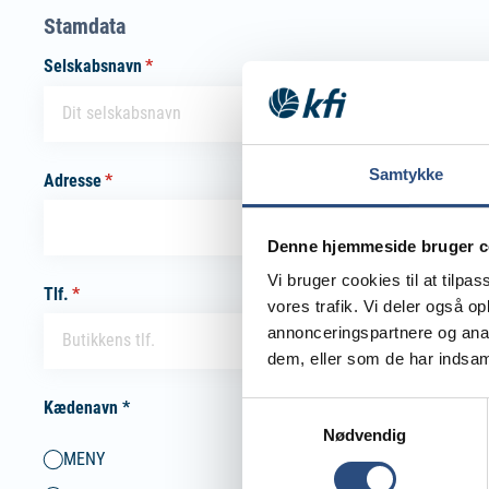
Stamdata
Selskabsnavn
(påkrævet)
*
Samtykke
Adresse
(påkrævet)
*
Denne hjemmeside bruger c
Vi bruger cookies til at tilpas
Tlf.
(påkrævet)
*
vores trafik. Vi deler også 
annonceringspartnere og anal
dem, eller som de har indsaml
Kædenavn *
Samtykkevalg
Nødvendig
Kaede
MENY
(påkrævet)
*
REMA 1000