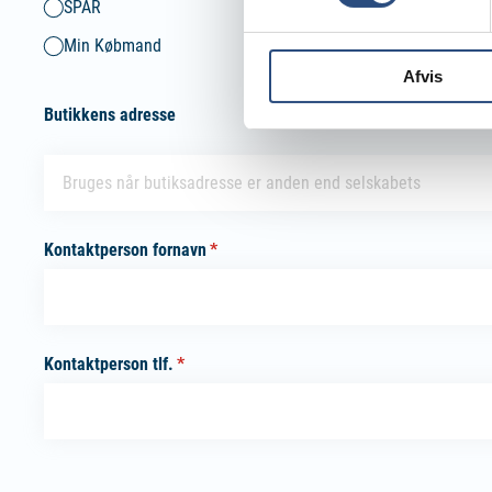
SPAR
Løvbjerg
Min Købmand
Afvis
Butikkens adresse
Butikkens adresse
Kontaktperson fornavn
(påkrævet)
*
Kontaktperson tlf.
(påkrævet)
*