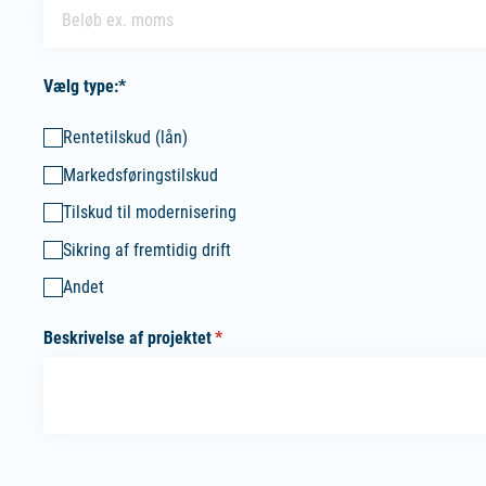
Belob
(påkrævet)
*
Vælg type:*
typer2_​rente_​ydelse
Rentetilskud (lån)
Markedsføringstilskud
Tilskud til modernisering
Sikring af fremtidig drift
Andet
Beskrivelse af projektet
(påkrævet)
*