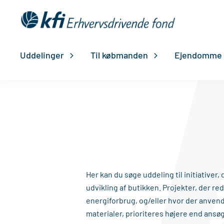
Gå
til
indholdet
Uddelinger
Til købmanden
Ejendomme
Her kan du søge uddeling til initiativer,
udvikling af butikken. Projekter, der r
energiforbrug, og/eller hvor der anven
materialer, prioriteres højere end ansø