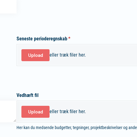
Seneste perioderegnskab
(påkrævet)
*
Upload
eller træk filer her.
Vedhæft fil
Upload
eller træk filer her.
Her kan du medsende budgetter, tegninger, projektbeskrivelser og ande