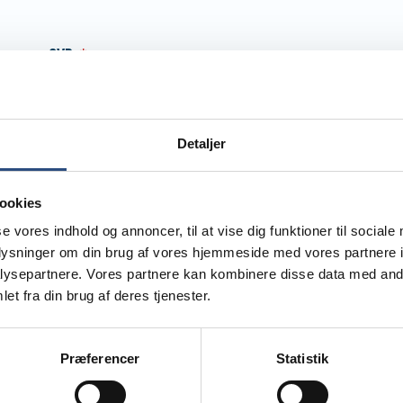
CVR.
(påkrævet)
*
Detaljer
Postnummer
(påkrævet)
*
ookies
se vores indhold og annoncer, til at vise dig funktioner til sociale
By
(påkrævet)
*
oplysninger om din brug af vores hjemmeside med vores partnere i
ysepartnere. Vores partnere kan kombinere disse data med andr
et fra din brug af deres tjenester.
Præferencer
Statistik