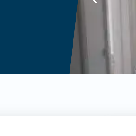
ighed beliggende på 1. sal Charlottenlunds