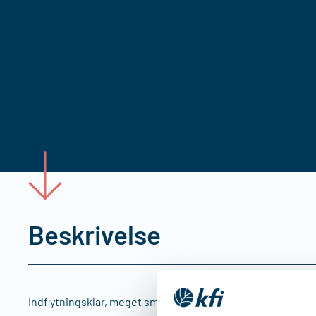
Beskrivelse
Indflytningsklar, meget smuk og indbydende 4 V hjørnelejl