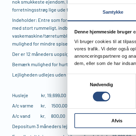
nok smukkeste ejendom. Lejligheden ligger centralt i Cha
forretningsstrøg lige ude foran døren.
Samtykke
Indeholder: Entre som fordeler sig til 4 store værelser, s
med stort rummeligt, indbygget klædeskab. Næsten nyt 
Denne hjemmeside bruger c
vaskemaskine/tørretumbler, toilet samt separat toilet ved 
Vi bruger cookies til at tilpas
mulighed for mindre spiseplads. Smukt lysindfald i hele lej
vores trafik. Vi deler også 
Der er 12 måneders uopsigelighed ved lejemålets indgåels
annonceringspartnere og anal
dem, eller som de har indsaml
Bemærk mulighed for hurtig overtagelse. Husdyr ikke tillad
Lejligheden udlejes uden tidsbegrænsning.
Samtykkevalg
Nødvendig
Husleje kr. 19.699,00
A/c varme kr. 1500,00
A/c vand kr. 800,00
Afvis
Depositum 3 måneders leje kr. 59.097,00