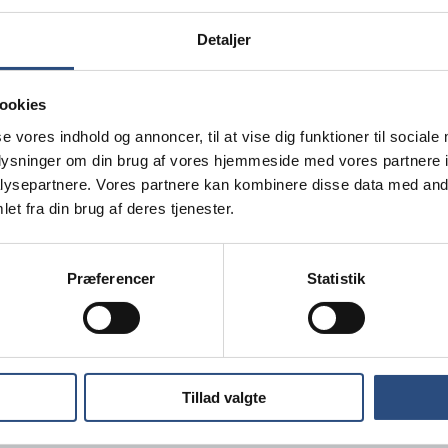
rlottenlund med et fantastisk
Oplys
Detaljer
Bolig
om kan indrettes efter behov. Det ene værelse
Jægersborg
badeværelse med brus og
ookies
2920 Cha
siden af. Et dejligt stort køkken med
se vores indhold og annoncer, til at vise dig funktioner til sociale
ligheden. En lejlighed, der skal opleves.
oplysninger om din brug af vores hjemmeside med vores partnere i
Økono
e.
ysepartnere. Vores partnere kan kombinere disse data med andr
Månedlig n
et fra din brug af deres tjenester.
t.
Månedlige
Præferencer
Statistik
Henvende
af ejendo
Ejendomsa
Tillad valgte