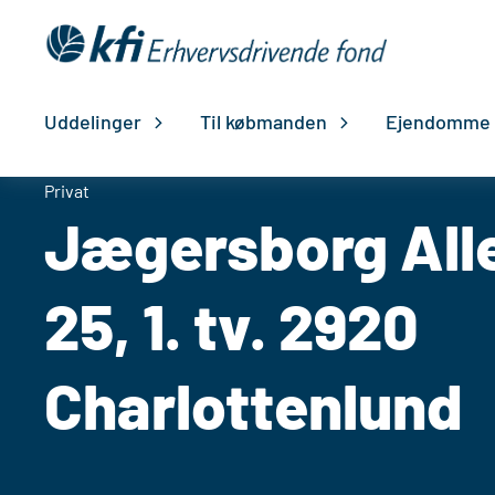
Gå
til
indholdet
Uddelinger
Til købmanden
Ejendomme
Privat
Jægersborg All
25, 1. tv. 2920
Charlottenlund