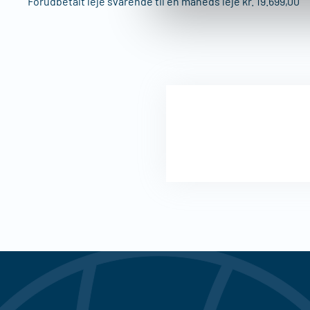
Forudbetalt leje svarende til en måneds leje kr. 19.699,00