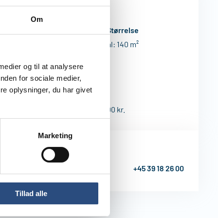
ninger
Om
Størrelse
 Alle 25, 1. tv.
Areal: 140
rlottenlund
 medier og til at analysere
nden for sociale medier,
mi
e oplysninger, du har givet
ettoleje 19.699 kr.
 drifts- og forbrugsudgifter 2.300 kr.
Marketing
lser omkring leje
mme kan ske til
dministration tlf:
+45 39 18 26 00
Tillad alle