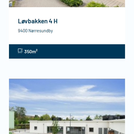
Løvbakken 4 H
9400 Nørresundby
350m²