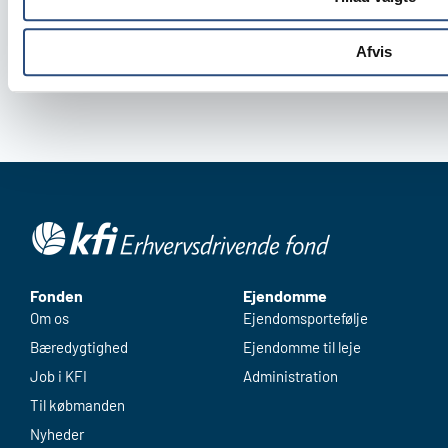
Afvis
Fonden
Ejendomme
Om os
Ejendomsportefølje
Bæredygtighed
Ejendomme til leje
Job i KFI
Administration
Til købmanden
Nyheder