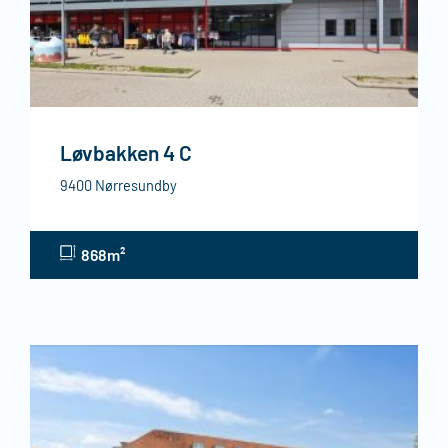
Løvbakken 4 C
9400 Nørresundby
868m²