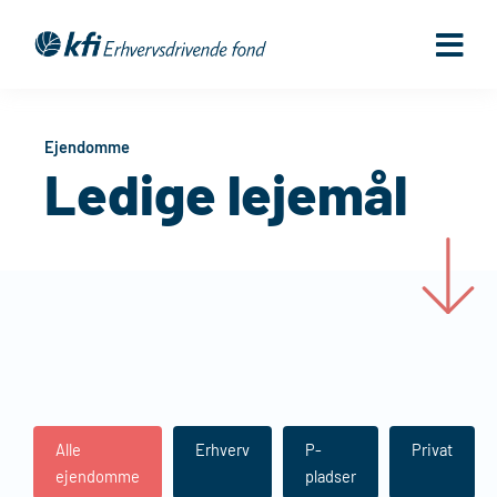
Gå
til
indholdet
Ejendomme
Ledige lejemål
Alle
Erhverv
P-
Privat
ejendomme
pladser