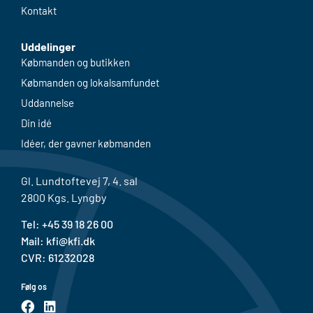
Kontakt
Uddelinger
Købmanden og butikken
Købmanden og lokalsamfundet
Uddannelse
Din idé
Idéer, der gavner købmanden
Gl. Lundtoftevej 7, 4. sal
2800 Kgs. Lyngby
Tel: +
45 39 18 26 00
Mail:
kfi@kfi.dk
CVR: 61232028
Følg os
F
L