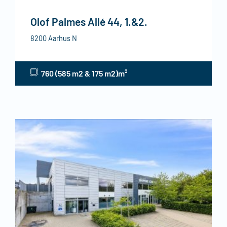
Olof Palmes Allé 44, 1.&2.
8200 Aarhus N
760 (585 m2 & 175 m2)m²