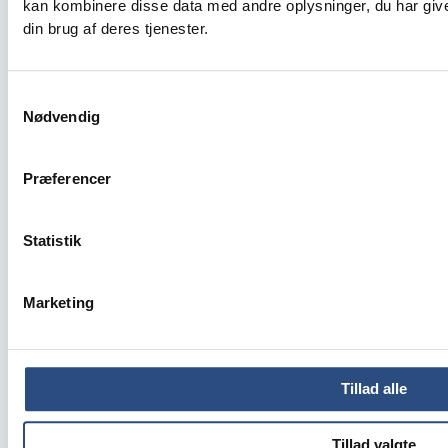
kan kombinere disse data med andre oplysninger, du har give
din brug af deres tjenester.
Erhverv
Lone Vest Gammeljord
Samtykkevalg
Nødvendig
Projektchef, Ejendomme
Præferencer
Direkte: 39 15 60 44
Statistik
Mobil: 50 90 81 18
Mail: lvg@kfi.dk
Marketing
Tillad alle
Tillad valgte