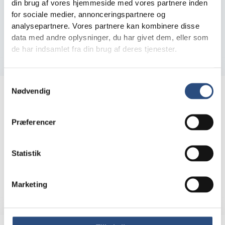
Månedlig leje 18.106 kr.
din brug af vores hjemmeside med vores partnere inden
for sociale medier, annonceringspartnere og
A/c varme 900 kr.
analysepartnere. Vores partnere kan kombinere disse
Depositum 3 måneders leje
data med andre oplysninger, du har givet dem, eller som
de har indsamlet fra din brug af deres tjenester.
Forudbetalt leje svarende til 1 måneds leje
Samtykkevalg
Nødvendig
Oplysninger
Præferencer
Bolig
Størrelse
Lindegårdsvej 46, st. mf.
Areal: 93
2920 Charlottenlund
Statistik
Økonomi
Marketing
Månedlige drifts- og forbrugsudgifter 900 kr.