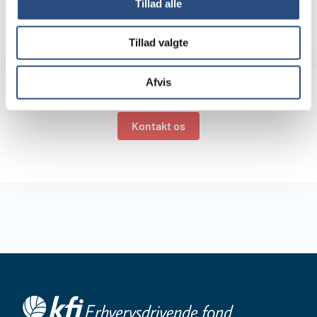
Tillad alle
Henvendelser omkring leje
af ejendomme kan ske til
Ejendomsadministration tlf:
+45 39 18 26 00
Tillad valgte
Afvis
Kontakt os