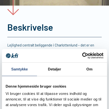
Beskrivelse
Lejlighed centralt beliggende i Charlottenlund – det er en
stuelejlighed med egen terrasse. Den er gennem renoveret i
2024 med nyt brusebadeværelse med vaskesøjle og nyt
køkken i åben forbindelse med stuen. Derudover er der to
værelser. Alt fremstår lyst og indbydende. I alt 93 kvm.
Samtykke
Detaljer
Om
Husdyrhold ikke tilladt.
Lejligheden lejes ud uden tidsbegrænsning – men
Denne hjemmeside bruger cookies
lejeforholdet er fra lejers side uopsigeligt de første 12
Vi bruger cookies til at tilpasse vores indhold og
måneder af lejeperioden.
annoncer, til at vise dig funktioner til sociale medier og til
Klar til indflytning fra 15.03.2026.
at analysere vores trafik. Vi deler også oplysninger om