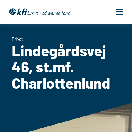
Gå
til
indholdet
Privat
Lindegårdsvej
46, st.mf.
Charlottenlund