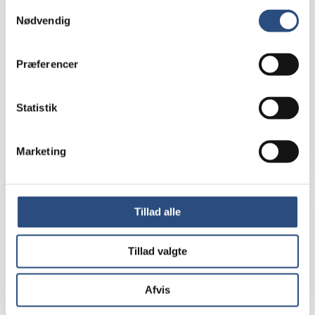
Samtykkevalg
Nødvendig
Mindre spildtid – bedre samarbejde –
stærkere kundeoplevelser
Præferencer
MENY-butikkerne i Hillerød, Frederikssund og
Roskilde er blandt de mange selvstændige
Statistik
købmandsbutikker, der har investeret i trådløs
Med ...
kommunikation via headsets og strategisk placerede
kaldestationer.
Marketing
FRA BUTIKKEN
6. juli 2026
Læs mere
Tillad alle
Tillad valgte
Afvis