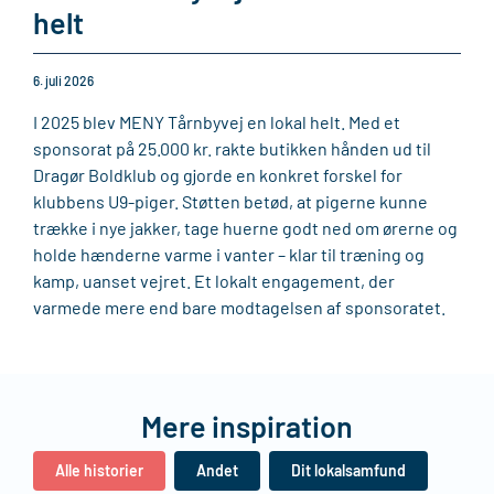
helt
6. juli 2026
I 2025 blev MENY Tårnbyvej en lokal helt. Med et
sponsorat på 25.000 kr. rakte butikken hånden ud til
Dragør Boldklub og gjorde en konkret forskel for
klubbens U9-piger. Støtten betød, at pigerne kunne
trække i nye jakker, tage huerne godt ned om ørerne og
holde hænderne varme i vanter – klar til træning og
kamp, uanset vejret. Et lokalt engagement, der
varmede mere end bare modtagelsen af sponsoratet.
Mere inspiration
Alle historier
Andet
Dit lokalsamfund