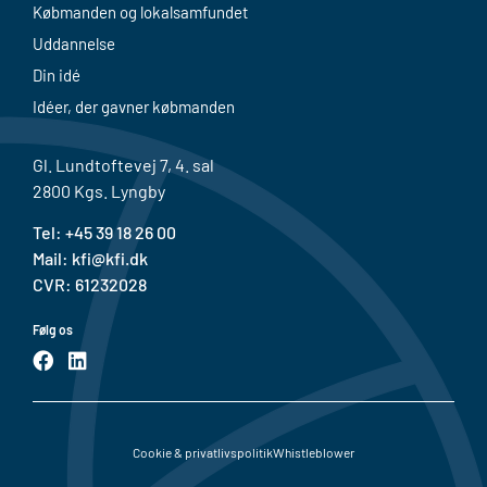
Købmanden og lokalsamfundet
Uddannelse
Din idé
Idéer, der gavner købmanden
Gl. Lundtoftevej 7, 4. sal
2800 Kgs. Lyngby
Tel: +
45 39 18 26 00
Mail:
kfi@kfi.dk
CVR: 61232028
Følg os
F
L
a
i
c
n
e
k
b
e
o
d
Cookie & privatlivspolitik
Whistleblower
o
i