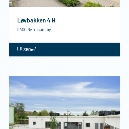
Løvbakken 4 H
9400 Nørresundby
350m²