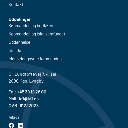
Kontakt
Uddelinger
Købmanden og butikken
Købmanden og lokalsamfundet
Uddannelse
Din idé
Idéer, der gavner købmanden
Gl. Lundtoftevej 7, 4. sal
2800 Kgs. Lyngby
Tel: +
45 39 18 26 00
Mail:
kfi@kfi.dk
CVR: 61232028
Følg os
F
L