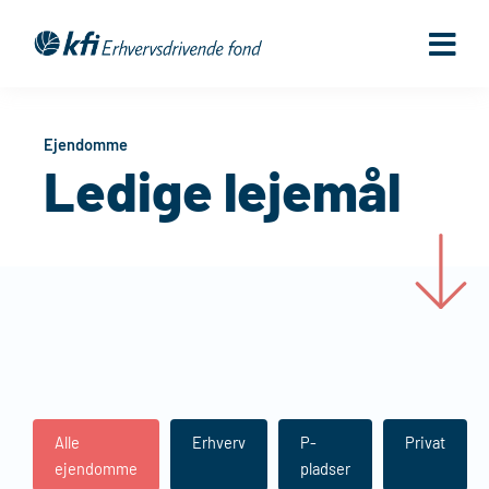
Gå
til
indholdet
Ejendomme
Ledige lejemål
Alle
Erhverv
P-
Privat
ejendomme
pladser