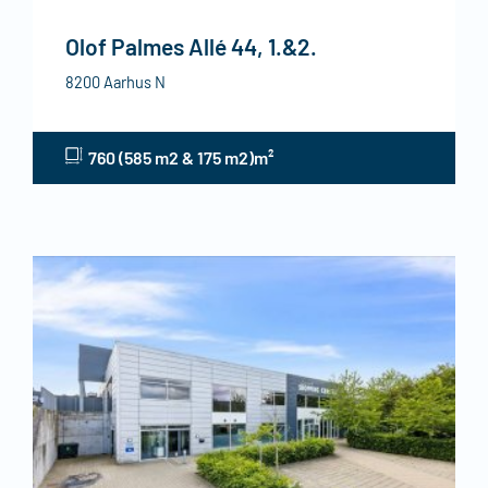
Olof Palmes Allé 44, 1.&2.
8200 Aarhus N
760 (585 m2 & 175 m2)m²