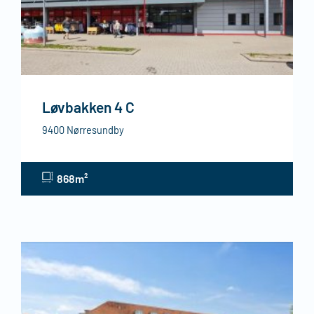
Løvbakken 4 C
9400 Nørresundby
868m²