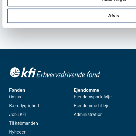
Afvis
Fonden
Ejendomme
Om os
Ejendomsportefølje
Bæredygtighed
Ejendomme til leje
Job i KFI
Administration
Til købmanden
Nyheder