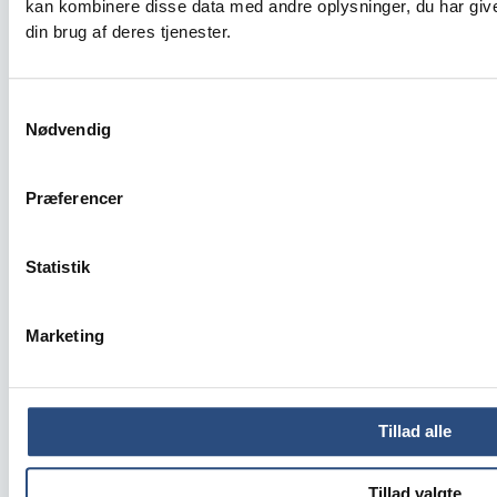
kan kombinere disse data med andre oplysninger, du har give
din brug af deres tjenester.
Erhverv
Lone Vest Gammeljord
Samtykkevalg
Nødvendig
Projektchef, Ejendomme
Præferencer
Direkte: 39 15 60 44
Statistik
Mobil: 50 90 81 18
Mail: lvg@kfi.dk
Marketing
Tillad alle
Tillad valgte