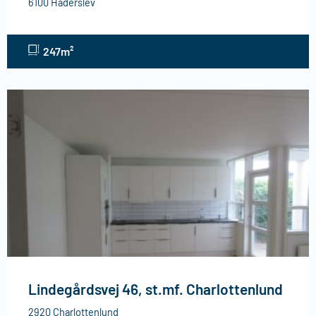
6100 Haderslev
247m²
Lindegårdsvej 46, st.mf. Charlottenlund
2920 Charlottenlund