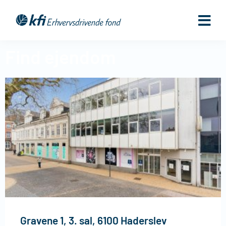
Gå
til
indholdet
Find ejendom
Gravene 1, 3. sal, 6100 Haderslev