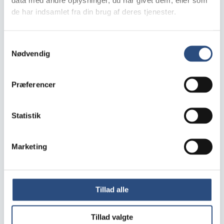
5400 Bogense
data med andre oplysninger, du har givet dem, eller som
de har indsamlet fra din brug af deres tjenester.
263m²
Samtykkevalg
Nødvendig
Præferencer
Statistik
Marketing
Tillad alle
Jægersborg Alle 25, 1. tv. 2920
Charlottenlund
Tillad valgte