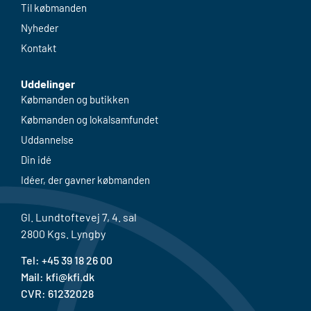
568m²
Gravene 1, st. th., 6100 Haderslev
6100 Haderslev
247m²
Lindegårdsvej 46, st.mf. Charlottenlund
2920 Charlottenlund