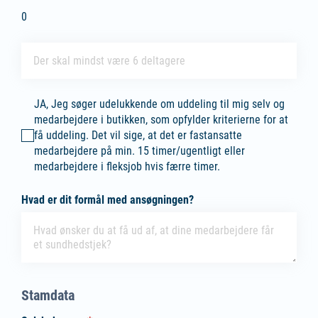
Belob
0
(påkrævet)
*
Antal medarbejdere
(påkrævet)
*
JA, Jeg søger udelukkende om uddeling til mig selv og medarbejder
JA, Jeg søger udelukkende om uddeling til mig selv og
medarbejdere i butikken, som opfylder kriterierne for at
få uddeling. Det vil sige, at det er fastansatte
medarbejdere på min. 15 timer/ugentligt eller
medarbejdere i fleksjob hvis færre timer.
Hvad er dit formål med ansøgningen?
Stamdata