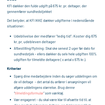
KFI dækker den fulde udgift på 675 kr. pr. deltager, der
gennemfører sundhedstjekket
Det betyder, at KFI IKKE dækker udgifterne i nedenstående
situationer:
Udeblivelse der medfører “ledig tid”: Koster dig 675
kr. pr. udebleven deltager
Afbestilling/flytning: Skal ske senest 2 uger før dato for
sundhedstjek – ellers dækker du selv hele udgiften 100%
udgiften for tilmeldte deltagere ( x antal x 675 kr.).
Kriterier
Spørg dine medarbejdere inden du søger uddelingen om
de vil deltage – det antal du anfører i ansøgningen vil
afgøre uddelingens størrelse.
Brug denne
”
tilmeldingsformular
” som værktøj.
Vær engageret – du skal være klar til afsætte tid til, at