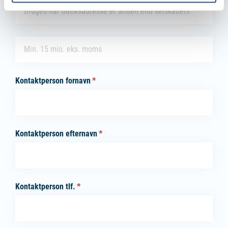
Butikkens adresse
Omsaetning
(påkrævet)
*
Kontaktperson fornavn
(påkrævet)
*
Kontaktperson efternavn
(påkrævet)
*
Kontaktperson tlf.
(påkrævet)
*