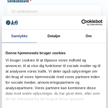
Selskabsnavn
(påkrævet)
*
CVR.
(påkrævet)
*
Samtykke
Detaljer
Om
Adresse
(påkrævet)
*
Denne hjemmeside bruger cookies
Vi bruger cookies til at tilpasse vores indhold og
annoncer, til at vise dig funktioner til sociale medier og til
at analysere vores trafik. Vi deler også oplysninger om
Postnummer
(påkrævet)
*
din brug af vores hjemmeside med vores partnere inden
for sociale medier, annonceringspartnere og
analysepartnere. Vores partnere kan kombinere disse
data med andre oplysninger, du har givet dem, eller som
de har indsamlet fra din brug af deres tjenester.
Tlf.
(påkrævet)
*