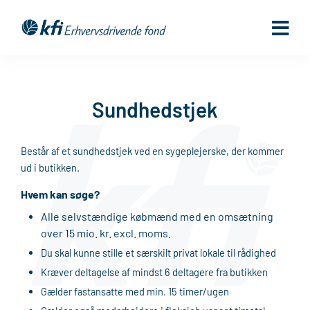
Gå
til
indholdet
Sundhedstjek
Består af e
t
sundhedstjek
ved en sygeplejerske, der kommer
ud i butikken.
Hvem kan søge?
Alle selvstændige købmænd med en omsætning
over 15 mio. kr.
excl
. moms.
Du skal kunne stille et særskilt privat lokale til rådighed
Kræver deltagelse af mindst 6 deltagere
fra butikken
Gælder fastansatte med min.
15
timer/ugen