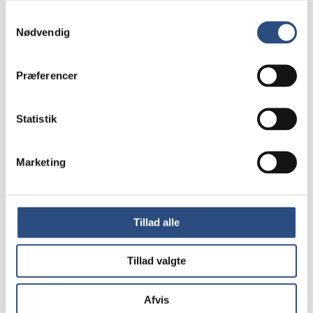
Samtykkevalg
Nødvendig
By
(påkrævet)
*
Præferencer
Statistik
Kædenavn *
Kaede
MENY
(påkrævet)
*
REMA 1000
Marketing
SPAR
Løvbjerg
Min Købmand
Tillad alle
Butikkens adresse
Tillad valgte
Årlig omsætning ex. moms *
Afvis