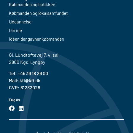
Købmanden og butikken
Købmanden og lokalsamfundet
Uddannelse
Din idé
Idéer, der gavner købmanden
Gl. Lundtoftevej 7, 4. sal
2800 Kgs. Lyngby
Tel: +
45 39 18 26 00
Mail:
kfi@kfi.dk
CVR: 61232028
Følg os
F
L
a
i
c
n
e
k
b
e