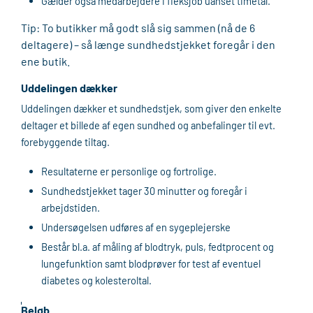
Gælder også medarbejdere i fleksjob uanset timetal.
Tip: To butikker må godt slå sig sammen (nå de 6
deltagere) – så længe sundhedstjekket foregår i den
ene butik.
Uddelingen dækker
Uddelingen dækker et sundhedstjek, som
giver den enkelte
deltager et billede af egen sundhed og anbefalinger til evt.
forebyggende tiltag.
Resultaterne er personlige og fortrolige.
Sundhedstjekket tager 30 minutter og foregår i
arbejdstiden.
Undersøgelsen udføres af en sygeplejerske
Består bl.a. af måling af blodtryk, puls, fedtprocent og
lungefunktion samt blodprøver for test af eventuel
diabetes og kolesteroltal.
Beløb