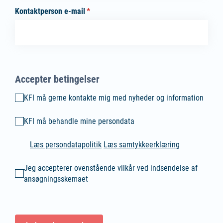
Kontaktperson e-mail
(påkrævet)
*
Accepter betingelser
KFI må gerne kontakte mig med nyheder og information
KFI må gerne kontakte mig med nyheder og information
KFI må behandle mine persondata
KFI må behandle mine persondata
Læs persondatapolitik
Læs samtykkeerklæring
Jeg accepterer ovenstående vilkår ved indsendelse af ansøgni
Jeg accepterer ovenstående vilkår ved indsendelse af
ansøgningsskemaet