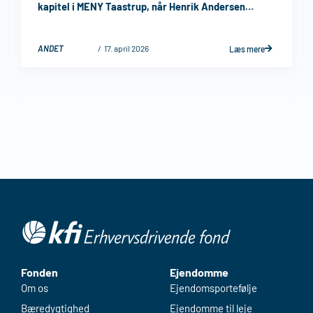
kapitel i MENY Taastrup, når Henrik Andersen
takker af, og Brian Rosenstand overtager som ny
købmand pr. ...
ANDET
17. april 2026
Læs mere
Fonden
Ejendomme
Om os
Ejendomsportefølje
Bæredygtighed
Ejendomme til leje