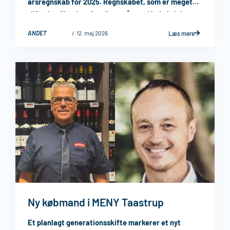
årsregnskab for 2025. Regnskabet, som er meget
tilfredsstillende, afspejler et år med høj aktivitet og
et konsekvent fokus ...
ANDET
12. maj 2026
Læs mere
Ny købmand i MENY Taastrup
Et planlagt generationsskifte markerer et nyt