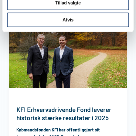
Tillad valgte
KFI LAB
4. juni 2026
Læs mere
Afvis
KFI Erhvervsdrivende Fond leverer
historisk stærke resultater i 2025
Købmandsfonden KFI har offentliggjort sit