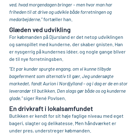
ved, hvad morgendagen bringer – men hvor man har
friheden til at drive og udvikle både forretningen og
medarbejderne,
” fortæller han.
Glæden ved udvikling
For købmanden på Djursland er det netop udviklingen
og samspillet med kunderne, der skaber gnisten. Han
er nysgerrig på kundernes idéer, og nogle gange bliver
de til nye forretningsben.
”Et par kunder spurgte engang, om vi kunne tilbyde
bageferment som alternativ til gær. Jeg undersøgte
markedet, fandt Aurion i Nordjylland – og i dag er de en stor
leverandør til butikken. Den slags gør både os og kunderne
glade,”
siger René Povlsen.
En drivkraft i lokalsamfundet
Butikken er kendt for sit høje faglige niveau med eget
bageri, slagter og delikatesse. Men håndværket er
under pres, understreger købmanden.