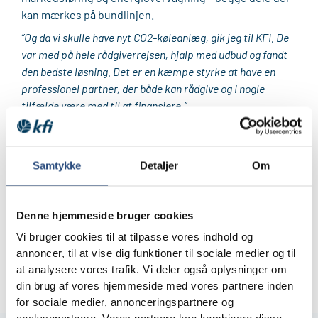
kan mærkes på bundlinjen.
”Og da vi skulle have nyt CO2-køleanlæg, gik jeg til KFI. De
var med på hele rådgiverrejsen, hjalp med udbud og fandt
den bedste løsning. Det er en kæmpe styrke at have en
professionel partner, der både kan rådgive og i nogle
tilfælde være med til at finansiere.”
Men samarbejdet handler ikke kun om store
investeringer. René Povlsen er ofte testperson for nye
initiativer, fx inden for affaldssortering og
Samtykke
Detaljer
Om
energioptimering.
”Jeg har fx været med i et projekt sammen med
Denne hjemmeside bruger cookies
Teknologisk Institut, hvor vi testede nye løsninger for
affaldssortering og dataindsamling. Det er spændende at
Vi bruger cookies til at tilpasse vores indhold og
være en slags prøvekanin – og det giver værdi, at KFI hele
annoncer, til at vise dig funktioner til sociale medier og til
tiden skubber på udviklingen.”
at analysere vores trafik. Vi deler også oplysninger om
din brug af vores hjemmeside med vores partnere inden
for sociale medier, annonceringspartnere og