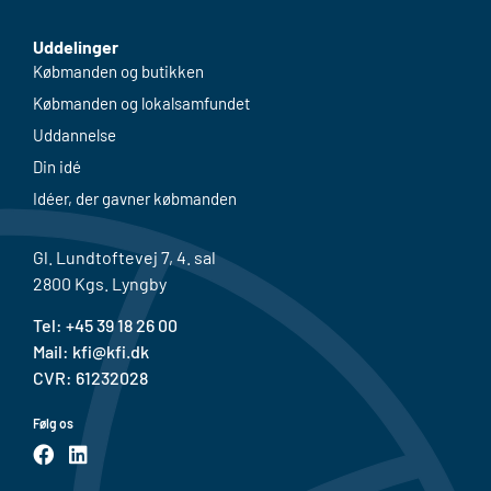
Uddelinger
Købmanden og butikken
Købmanden og lokalsamfundet
Uddannelse
Din idé
Idéer, der gavner købmanden
Gl. Lundtoftevej 7, 4. sal
2800 Kgs. Lyngby
Tel: +
45 39 18 26 00
Mail:
kfi@kfi.dk
CVR: 61232028
Følg os
F
L
a
i
c
n