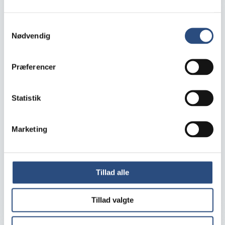
Samtykkevalg
Nødvendig
Præferencer
Statistik
KFI Erhvervsdrivende Fond leverer
Marketing
historisk stærke resultater i 2025
Købmandsfonden KFI har offentliggjort sit
årsregnskab for 2025. Regnskabet, som er meget
Tillad alle
tilfredsstillende, afspejler et år med høj aktivitet og
et konsekvent fokus ...
ANDET
12. maj 2026
Læs mere
Tillad valgte