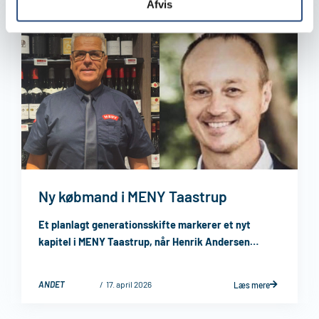
Afvis
Ny købmand i MENY Taastrup
Et planlagt generationsskifte markerer et nyt
kapitel i MENY Taastrup, når Henrik Andersen
takker af, og Brian Rosenstand overtager som ny
købmand pr. ...
ANDET
17. april 2026
Læs mere