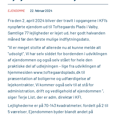
EJENDOMME
22. februar 2024
Fra den 2. april 2024 bliver der travlt i opgangene i KFI’s
nyopførte ejendom ud til Toftegaards Plads i Valby.
Samtlige 77 lejligheder er lejet ud, her godt halvanden
måned før den første mulige indflytningsdato.
”Vi er meget stolte af allerede nu at kunne melde alt
”udsolgt”. Vi har selv siddet for bordenden i udviklingen
af ejendommen og også selv stået for hele den
praktiske del af udlejningen – lige fra udviklingen af
hjemmesiden www.toftegaardsplads.dk til
præsentation af boligerne og udfærdigelse af
lejekontrakter. Vi kommer også selv til at stå for
administration, drift og vedligehold af ejendommen ”,
siger Terje List, der er adm. direktør i KFI.
Lejlighederne er på 70-143 kvadratmeter, fordelt på 2 til
5 værelser. Ejendommen byder blandt andet på