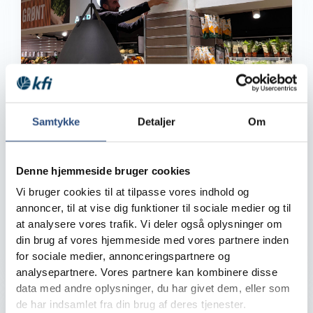
Samtykke
Detaljer
Om
KFI LAB igangsætter pilotprojekt
Denne hjemmeside bruger cookies
Vi bruger cookies til at tilpasse vores indhold og
Siden vi lancerede KFI LAB og senere udvalgte de
annoncer, til at vise dig funktioner til sociale medier og til
første løsninger til videre dialog, har vi arbejdet på
at analysere vores trafik. Vi deler også oplysninger om
næste skridt – at teste ...
din brug af vores hjemmeside med vores partnere inden
KFI LAB
4. juni 2026
Læs mere
for sociale medier, annonceringspartnere og
analysepartnere. Vores partnere kan kombinere disse
data med andre oplysninger, du har givet dem, eller som
de har indsamlet fra din brug af deres tjenester.